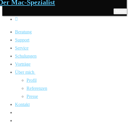
Der Mac-Spezialist
Menü
Beratung
Support
Service
Schulungen
Vorträge
Über mich
Profil
Referenzen
Presse
Kontakt
Call
0163 – 631 9 136