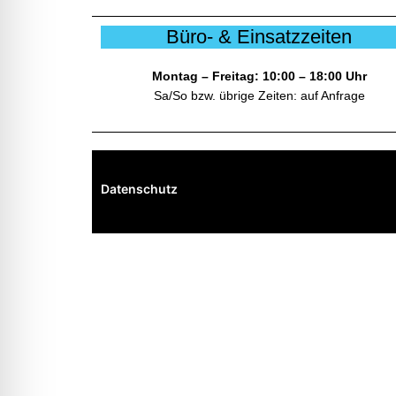
Büro- & Einsatzzeiten
Beratung
Montag – Freitag: 10:00 – 18:00 Uhr
Sa/So bzw. übrige Zeiten: auf Anfrage
Support
Service
Schulungen
Datenschutz
Vorträge
Über mich
Profil
Referenzen
Presse